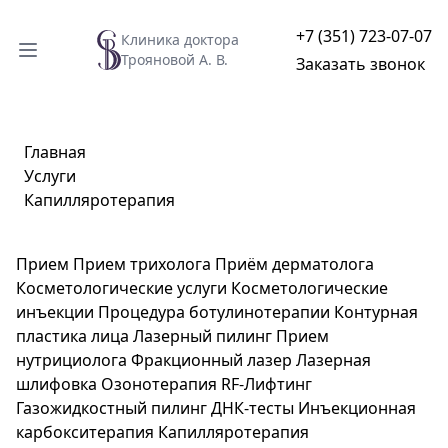
+7 (351) 723-07-07
Клиника доктора
Трояновой А. В.
Заказать звонок
Главная
Услуги
Капилляротерапия
Прием
Прием трихолога
Приём дерматолога
Косметологические услуги
Косметологические
инъекции
Процедура ботулинотерапии
Контурная
пластика лица
Лазерный пилинг
Прием
нутрициолога
Фракционный лазер
Лазерная
шлифовка
Озонотерапия
RF-Лифтинг
Газожидкостный пилинг
ДНК-тесты
Инъекционная
карбокситерапия
Капилляротерапия