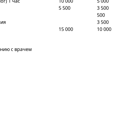
г) 1 час
10 000
5 000
5 500
3 500
500
пия
3 500
15 000
10 000
анию с врачем