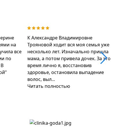
терине
К Александре Владимировне
Обрат
иями на
Трояновой ходит вся моя семья уже
дерм
лучила все
несколько лет. Изначально пришла
Влад
ии по
мама, а потом привела дочек. За это
на но
 В
время лично я, восстановив
Дала
ой"
здоровье, остановила выпадение
дейс
волос, выл...
предо
Читать полностью
Чита