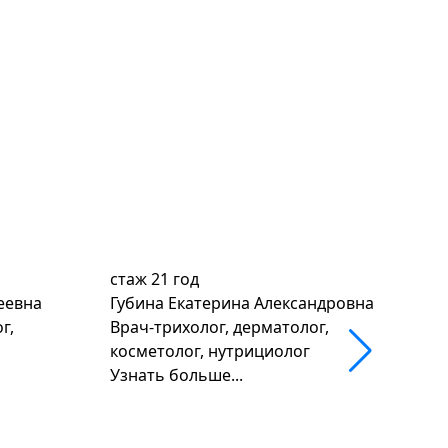
стаж
21 год
ст
еевна
Губина Екатерина Александровна
Ми
г,
Врач-трихолог, дерматолог,
Ко
косметолог, нутрициолог
ка
Узнать больше...
an
Уз