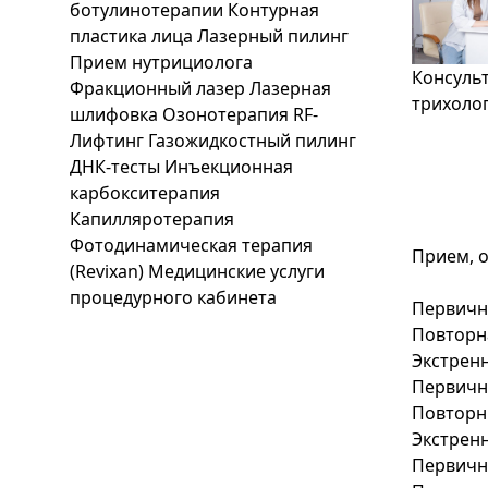
ботулинотерапии
Контурная
пластика лица
Лазерный пилинг
Прием нутрициолога
Консульт
Фракционный лазер
Лазерная
трихоло
шлифовка
Озонотерапия
RF-
Лифтинг
Газожидкостный пилинг
ДНК-тесты
Инъекционная
карбокситерапия
Капилляротерапия
Фотодинамическая терапия
Прием, о
(Revixan)
Медицинские услуги
процедурного кабинета
Первична
Повторна
Экстренн
Первичны
Повторн
Экстренн
Первична