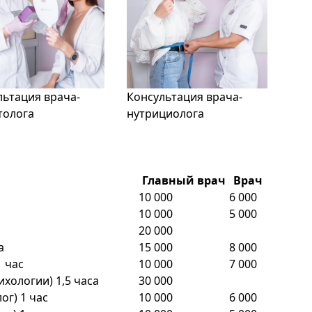
льтация врача-
Консультация врача-
толога
нутрициолога
Главный врач
Врач
10 000
6 000
10 000
5 000
20 000
а
15 000
8 000
 час
10 000
7 000
хологии) 1,5 часа
30 000
г) 1 час
10 000
6 000