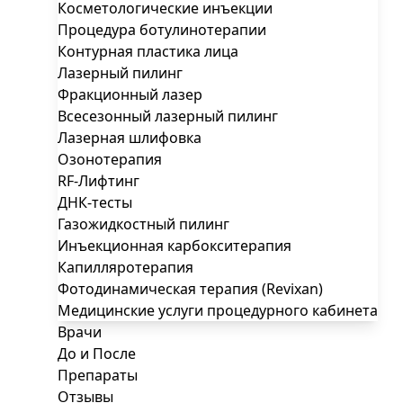
Косметологические инъекции
Процедура ботулинотерапии
Контурная пластика лица
Лазерный пилинг
Фракционный лазер
Всесезонный лазерный пилинг
Лазерная шлифовка
Озонотерапия
RF-Лифтинг
ДНК-тесты
Газожидкостный пилинг
Инъекционная карбокситерапия
Капилляротерапия
Фотодинамическая терапия (Revixan)
Медицинские услуги процедурного кабинета
Врачи
До и После
Препараты
Отзывы