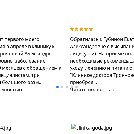
т первого моего
Обратилась к Губиной Ека
я в апреле в клинику к
Александровне с высыпан
Трояновой Александре
лице (угри). На приеме по
овне, заболевание
необходимые рекомендац
9 месяцев с обращением к
уходу, лечению и питанию.
пециалистам, три
"Клинике доктора Троянов
 большого разм...
приобрел...
олностью
Читать полностью