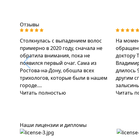
Отзывы
Столкнулась с выпадением волос
На момен
примерно в 2020 году, сначала не
обращени
обратила внимания, пока не
доктору 
появился первый очаг. Сама из
Владимир
Ростова-на-Дону, обошла всех
длилось 
трихологов, которые были в нашем
другим с
городе....
залысины
Читать полностью
Читать п
Наши лицензии и дипломы