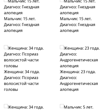
Мальчик: 15 лет.
Мальчик: 15 лет.
Диагноз: Гнездная
Диагноз: Гнездная
алопеция
алопеция
Женщина: 34 года.
Женщина: 23 года.
Диагноз: Псориаз
Диагноз:
волосистой части
Андрогенетическая
головы
алопеция