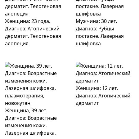
Женщина: 23 года.
Мужчина: 30 лет.
Диагноз: Атопический
Диагноз: Рубцы
дерматит. Телогеновая
постакне. Лазерная
алопеция
шлифовка
Женщина: 12 лет.
Диагноз: Атопический
дерматит
Женщина, 39 лет.
Диагноз: Возрастные
изменения кожи.
Лазерная шлифовка,