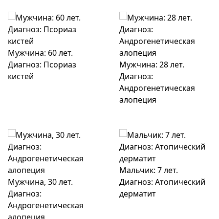
Мужчина: 60 лет.
Диагноз: Псориаз
Мужчина: 28 лет.
кистей
Диагноз:
Андрогенетическая
алопеция
Мальчик: 7 лет.
Мужчина, 30 лет.
Диагноз: Атопический
Диагноз:
дерматит
Андрогенетическая
алопеция