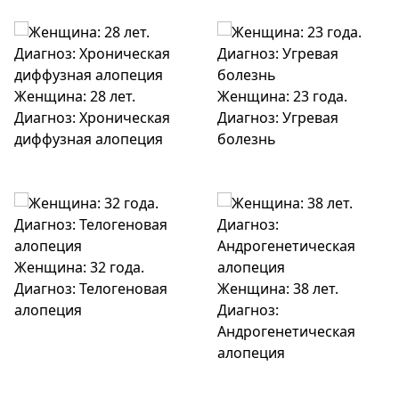
Женщина: 28 лет.
Женщина: 23 года.
Диагноз: Хроническая
Диагноз: Угревая
диффузная алопеция
болезнь
Женщина: 32 года.
Диагноз: Телогеновая
Женщина: 38 лет.
алопеция
Диагноз:
Андрогенетическая
алопеция