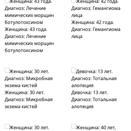
Женщина: 42 года.
Женщина: 43 года.
Диагноз: Гемангиома
Диагноз: Лечение
лица
мимических морщин
ботулотоксином
Женщина: 30 лет.
Девочка: 13 лет.
Диагноз: Микробная
Диагноз: Тотальная
экзема кистей
алопеция