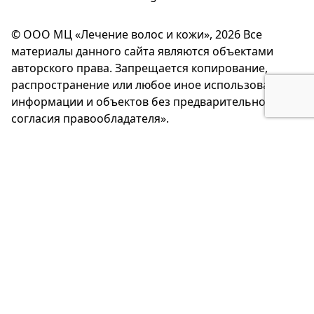
© ООО МЦ «Лечение волос и кожи», 2026 Все
материалы данного сайта являются объектами
авторского права. Запрещается копирование,
распространение или любое иное использование
информации и объектов без предварительного
согласия правообладателя».