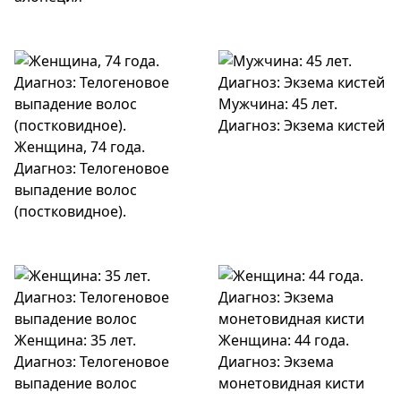
Мужчина: 45 лет.
Диагноз: Экзема кистей
Женщина, 74 года.
Диагноз: Телогеновое
выпадение волос
(постковидное).
Женщина: 35 лет.
Женщина: 44 года.
Диагноз: Телогеновое
Диагноз: Экзема
выпадение волос
монетовидная кисти