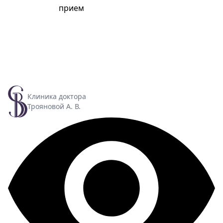
прием
Клиника доктора
Трояновой А. В.